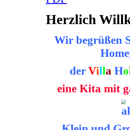
Herzlich Wil
Wir begrüßen S
Home
der
V
i
l
l
a
H
o
eine
Kita mit g
Klein und Gro